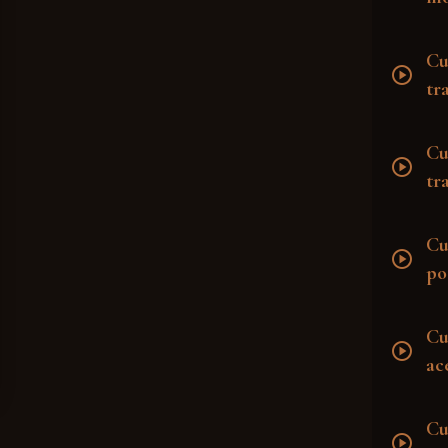
Cu
play_circle
tr
Cu
play_circle
tr
Cu
play_circle
po
Cu
play_circle
ac
Cu
play_circle