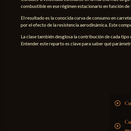
combustible en ese régimen estacionario en función de l
El resultado es la conocida curva de consumo en carret
por el efecto de la resistencia aerodinámica. Este com
La clase también desglosa la contribución de cada tipo d
Entender este reparto es clave para saber qué parámetro
play_circle
Cu
Cu
play_circle
mo