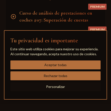
PREMIUM
Curso de análisis de prestaciones en
play_circle
coches #07: Superación de cuestas
PREMIUM
Curso de análisis de prestaciones en
play_circle
Tu privacidad es importante
coches #08: Consumo de combustible
Este sitio web utiliza cookies para mejorar su experiencia.
PREMIUM
Al continuar navegando, acepta nuestro uso de cookies.
Curso de análisis de prestaciones en
play_circle
Aceptar todas
coches #09: Análisis de mejoras
PREMIUM
Rechazar todas
Curso de análisis de prestaciones en
play_circle
Personalizar
coches #10: Influencia de la mejora