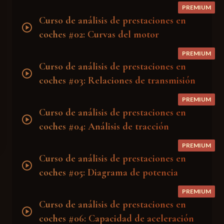
PREMIUM
Curso de análisis de prestaciones en
play_circle
coches #02: Curvas del motor
PREMIUM
Curso de análisis de prestaciones en
play_circle
coches #03: Relaciones de transmisión
PREMIUM
Curso de análisis de prestaciones en
play_circle
coches #04: Análisis de tracción
PREMIUM
Curso de análisis de prestaciones en
play_circle
coches #05: Diagrama de potencia
PREMIUM
Curso de análisis de prestaciones en
play_circle
coches #06: Capacidad de aceleración