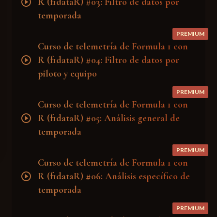
play_circle
R (f1dataR) #03: Filtro de datos por
temporada
PREMIUM
Curso de telemetría de Formula 1 con
play_circle
R (f1dataR) #04: Filtro de datos por
piloto y equipo
PREMIUM
Curso de telemetría de Formula 1 con
play_circle
R (f1dataR) #05: Análisis general de
temporada
PREMIUM
Curso de telemetría de Formula 1 con
play_circle
R (f1dataR) #06: Análisis específico de
temporada
PREMIUM