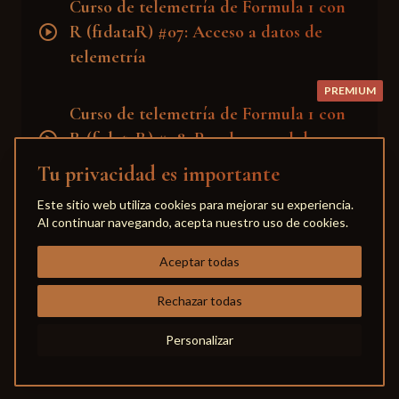
Curso de telemetría de Formula 1 con
play_circle
R (f1dataR) #07: Acceso a datos de
telemetría
PREMIUM
Curso de telemetría de Formula 1 con
play_circle
R (f1dataR) #08: Panel general de
telemetría
Tu privacidad es importante
PREMIUM
Este sitio web utiliza cookies para mejorar su experiencia.
Curso de telemetría de Formula 1 con
Al continuar navegando, acepta nuestro uso de cookies.
play_circle
R (f1dataR) #09: Comparativa de
Aceptar todas
vueltas
Rechazar todas
PREMIUM
Curso de telemetría de Formula 1 con
play_circle
Personalizar
R (f1dataR) #10: Análisis específico