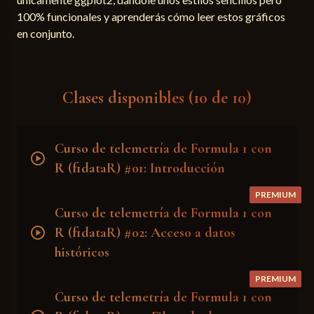
100% funcionales y aprenderás cómo leer estos gráficos
en conjunto.
Clases disponibles (10 de 10)
Curso de telemetría de Formula 1 con
play_circle
R (f1dataR) #01: Introducción
PREMIUM
Curso de telemetría de Formula 1 con
play_circle
R (f1dataR) #02: Acceso a datos
históricos
PREMIUM
Curso de telemetría de Formula 1 con