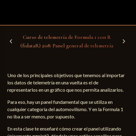
Curso de telemetría de Formula 1 con R
arrow_back_ios
arrow_forward_ios
(f1dataR) #08: Panel general de telemetría
Uno de los principales objetivos que tenemos al importar
los datos de telemetría en una vuelta es el de
representarlos en un gráfico que nos permita analizarlos.
Para eso, hay un panel fundamental que se utiliza en
cualquier categoría del automovilismo. Y en la Formula 1
no iba a ser menos, por supuesto.
En esta clase te enseñaré cómo crear el panel utilizando
únicamente ggplot2, dándole unos estilos sencillos pero