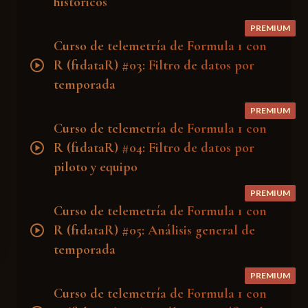
históricos
PREMIUM
Curso de telemetría de Formula 1 con
play_circle
R (f1dataR) #03: Filtro de datos por
temporada
PREMIUM
Curso de telemetría de Formula 1 con
play_circle
R (f1dataR) #04: Filtro de datos por
piloto y equipo
PREMIUM
Curso de telemetría de Formula 1 con
play_circle
R (f1dataR) #05: Análisis general de
temporada
PREMIUM
Curso de telemetría de Formula 1 con