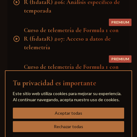
play_circle
R (f1dataR) #06: Análisis específico de
temporada
PREMIUM
Curso de telemetría de Formula 1 con
play_circle
R (f1dataR) #07: Acceso a datos de
telemetría
PREMIUM
Curso de telemetría de Formula 1 con
play_circle
R (f1dataR) #08: Panel general de
Tu privacidad es importante
telemetría
Este sitio web utiliza cookies para mejorar su experiencia.
PREMIUM
Al continuar navegando, acepta nuestro uso de cookies.
Curso de telemetría de Formula 1 con
play_circle
R (f1dataR) #09: Comparativa de
Aceptar todas
vueltas
Rechazar todas
PREMIUM