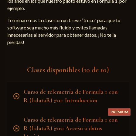
los años en los que nuestro piloto estuvo en Formula 1, por
ejemplo.
Terminaremos la clase con un breve “truco” para que tu
software sea mucho más fluido y evites llamadas
innecesarias al servidor para obtener datos. ¡No te la
pierdas!
Clases disponibles (10 de 10)
Curso de telemetría de Formula 1 con
play_circle
R (f1dataR) #01: Introducción
PREMIUM
Curso de telemetría de Formula 1 con
play_circle
R (f1dataR) #02: Acceso a datos