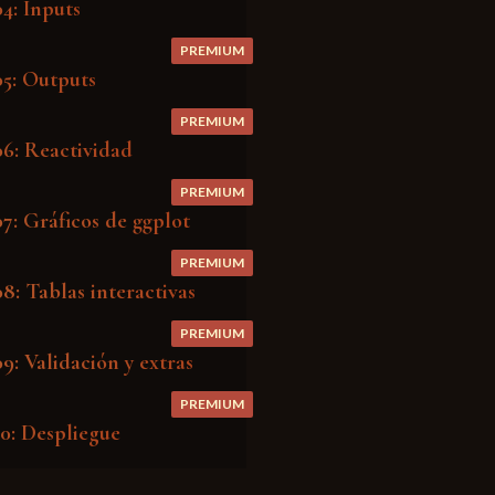
4: Inputs
PREMIUM
05: Outputs
PREMIUM
06: Reactividad
PREMIUM
7: Gráficos de ggplot
PREMIUM
8: Tablas interactivas
PREMIUM
9: Validación y extras
PREMIUM
10: Despliegue