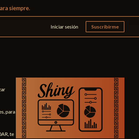
ara siempre.
Iniciar sesión
Suscribirme
ar 
s, para 
AR, te 