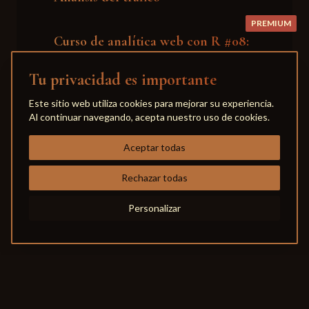
PREMIUM
Curso de analítica web con R #08:
play_circle
Análisis de contenido y
Tu privacidad es importante
comportamiento
Este sitio web utiliza cookies para mejorar su experiencia.
PREMIUM
Al continuar navegando, acepta nuestro uso de cookies.
Curso de analítica web con R #09:
play_circle
Automatización y reportes
Aceptar todas
PREMIUM
Rechazar todas
Curso de analítica web con R #10:
play_circle
Gestión de cuotas y optimización
Personalizar