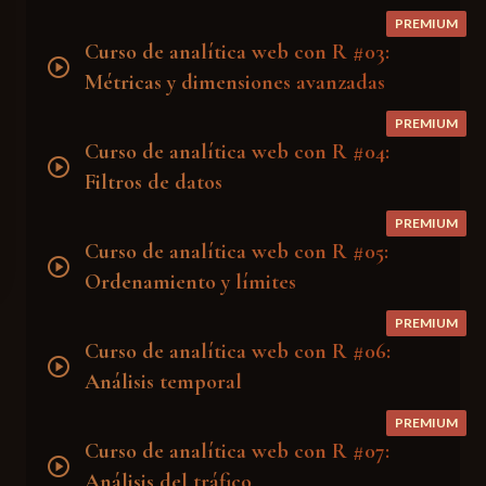
PREMIUM
Curso de analítica web con R #03:
play_circle
Métricas y dimensiones avanzadas
PREMIUM
Curso de analítica web con R #04:
play_circle
Filtros de datos
PREMIUM
Curso de analítica web con R #05:
play_circle
Ordenamiento y límites
PREMIUM
Curso de analítica web con R #06:
play_circle
Análisis temporal
PREMIUM
Curso de analítica web con R #07:
play_circle
Análisis del tráfico