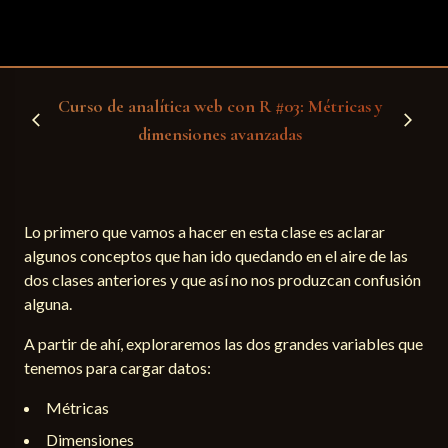
Curso de analítica web con R #03: Métricas y
arrow_back_ios
arrow_forward_ios
dimensiones avanzadas
Lo primero que vamos a hacer en esta clase es aclarar
algunos conceptos que han ido quedando en el aire de las
dos clases anteriores y que así no nos produzcan confusión
alguna.
A partir de ahí, exploraremos las dos grandes variables que
tenemos para cargar datos:
Métricas
Dimensiones