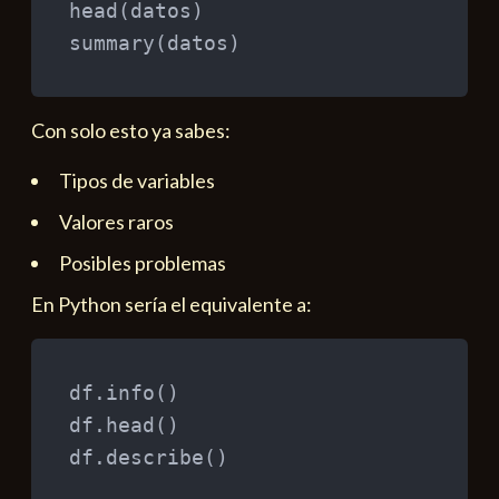
head
(
datos
)
summary
(
datos
)
Con solo esto ya sabes:
Tipos de variables
Valores raros
Posibles problemas
En Python sería el equivalente a:
df.info
(
)
df.head
(
)
df.describe
(
)