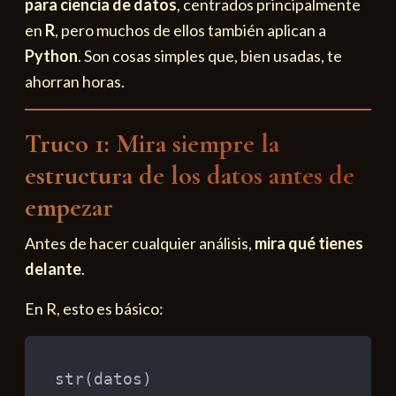
para ciencia de datos
, centrados principalmente
en
R
, pero muchos de ellos también aplican a
Python
. Son cosas simples que, bien usadas, te
ahorran horas.
Truco 1: Mira siempre la
estructura de los datos antes de
empezar
Antes de hacer cualquier análisis,
mira qué tienes
delante
.
En R, esto es básico:
str
(
datos
)