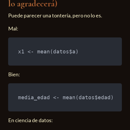
lo agradecerá)
Puede parecer una tontería, pero no lo es.
Mal:
x1 
<-
 mean
(
datos
$
a
)
Bien:
media_edad 
<-
 mean
(
datos
$
edad
)
En ciencia de datos: