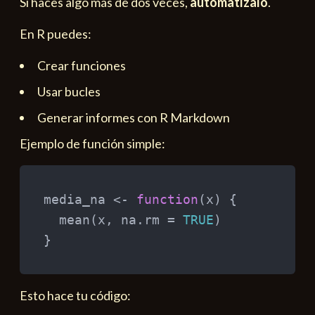
Si haces algo más de dos veces,
automatízalo
.
En R puedes:
Crear funciones
Usar bucles
Generar informes con R Markdown
Ejemplo de función simple:
media_na 
<-
function
(
x
)
{
  mean
(
x
,
 na.rm 
=
TRUE
)
}
Esto hace tu código: