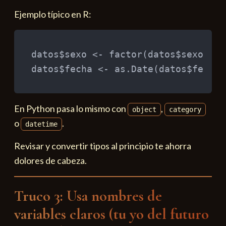
Ejemplo típico en R:
datos
$
sexo 
<-
 factor
(
datos
$
sexo
)
datos
$
fecha 
<-
 as.Date
(
datos
$
fecha
)
En Python pasa lo mismo con
,
object
category
o
.
datetime
Revisar y convertir tipos al principio te ahorra
dolores de cabeza.
Truco 3: Usa nombres de
variables claros (tu yo del futuro