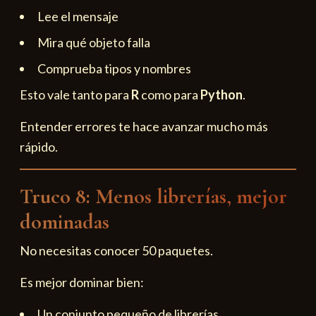
Lee el mensaje
Mira qué objeto falla
Comprueba tipos y nombres
Esto vale tanto para
R
como para
Python
.
Entender errores te hace avanzar mucho más
rápido.
Truco 8: Menos librerías, mejor
dominadas
No necesitas conocer 50 paquetes.
Es mejor dominar bien:
Un conjunto pequeño de librerías