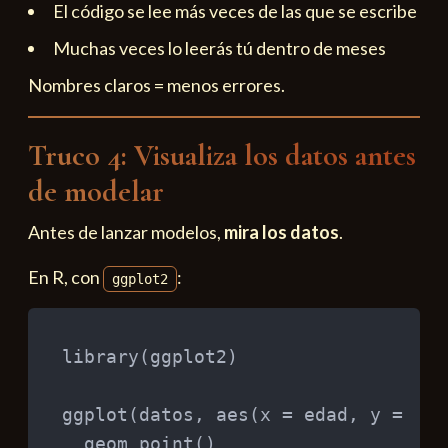
El código se lee más veces de las que se escribe
Muchas veces lo leerás tú dentro de meses
Nombres claros = menos errores.
Truco 4: Visualiza los datos antes
de modelar
Antes de lanzar modelos,
mira los datos
.
En R, con
:
ggplot2
library
(
ggplot2
)
ggplot
(
datos
,
 aes
(
x 
=
 edad
,
 y 
=
 sal
  geom_point
(
)