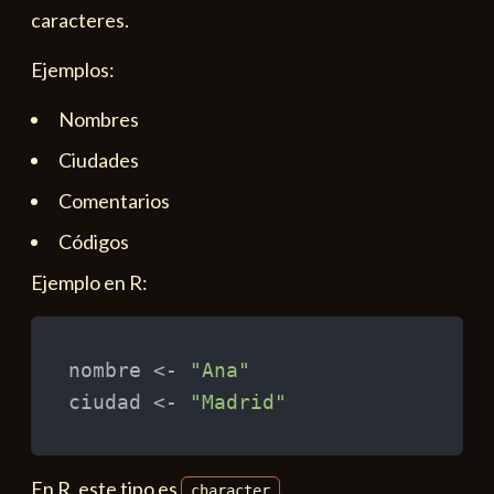
caracteres.
Ejemplos:
Nombres
Ciudades
Comentarios
Códigos
Ejemplo en R:
nombre 
<-
"Ana"
ciudad 
<-
"Madrid"
En R, este tipo es
.
character